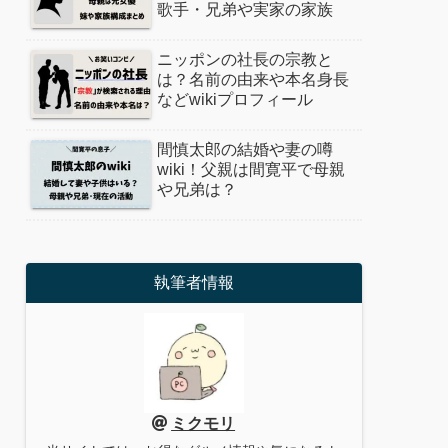
歌手・兄弟や実家の家族
ニッポンの社長の宗教と
は？名前の由来や本名身長
などwikiプロフィール
間慎太郎の結婚や妻の噂
wiki！父親は間寛平で母親
や兄弟は？
執筆者情報
ミクモリ