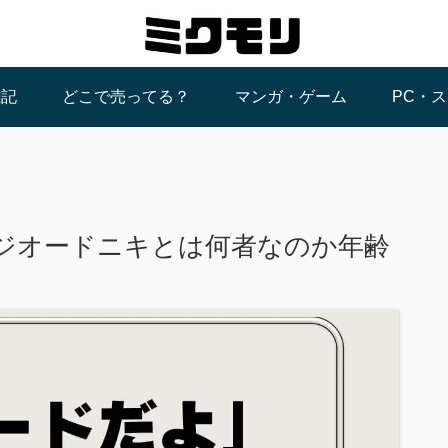
雑記
どこで売ってる？
マンガ・ゲーム
PC・
ジオードニキとは何者なのか年齢