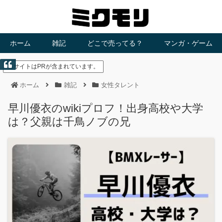
ホーム
雑記
どこで売ってる？
マンガ・ゲーム
当サイトはPRが含まれています。
ホーム
雑記
女性タレント
早川優衣のwikiプロフ！出身高校や大学
は？父親は千鳥ノブの兄