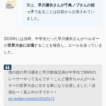
実は、
早川優衣さんが千鳥ノブさんの姪
っ子
であることは以前から公表されてい
ました。
2015年には当時、中学生だった早川優衣さんがベルギー
の
世界大会に出場
することを報告し、エールを送っていま
した。
僕の姪の早川優衣と早川敦哉兄弟が中学生でBMXの
レーサーやってるんです！こんど優衣ちゃんがベル
ギーの世界大会に出する事になり出発しました！頑
張れー！真ん中の子ですー！
pic.twitter.com/n2v3SsDs7J