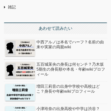
雑記
あわせて読みたい
中西アルノは本名でハーフ？名前の由
来や実家の両親wiki
五百城茉央の身長は何センチ？乃木坂
5期生の身長順や本名・年齢wikiプロフ
ィール
増田三莉音の出身中学校や高校はど
こ？身長や年齢wikiプロフィール
小津玲奈の出身高校や中学は渋谷？