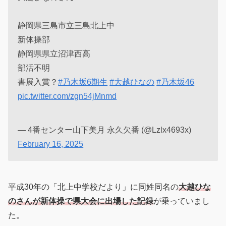
静岡県三島市立三島北上中
新体操部
静岡県県立沼津西高
部活不明
書展入賞？
#乃木坂6期生
#大越ひなの
#乃木坂46
pic.twitter.com/zgn54jMnmd
— 4番センター山下美月 永久欠番 (@Lzlx4693x)
February 16, 2025
平成30年の「北上中学校だより」に同姓同名の
大越ひな
のさんが新体操で県大会に出場した記録
が乗っていまし
た。