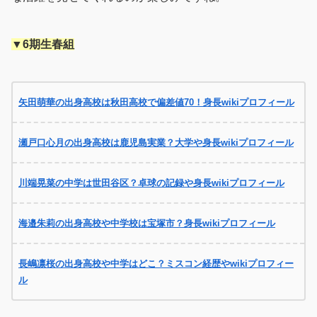
▼6期生春組
矢田萌華の出身高校は秋田高校で偏差値70！身長wikiプロフィール
瀬戸口心月の出身高校は鹿児島実業？大学や身長wikiプロフィール
川端晃菜の中学は世田谷区？卓球の記録や身長wikiプロフィール
海邉朱莉の出身高校や中学校は宝塚市？身長wikiプロフィール
長嶋凛桜の出身高校や中学はどこ？ミスコン経歴やwikiプロフィー
ル