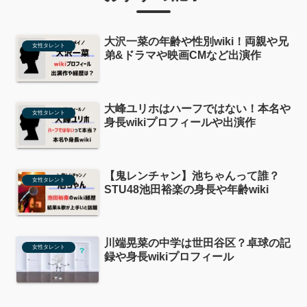
大沢一菜の年齢や性別wiki！両親や兄
女性タレント
弟&ドラマや映画CMなど出演作
大峰ユリホはハーフではない！本名や
女性タレント
身長wikiプロフィールや出演作
【鬼レンチャン】池ちゃんって誰？
女性タレント
STU48池田裕楽の身長や年齢wiki
川端晃菜の中学は世田谷区？卓球の記
女性タレント
録や身長wikiプロフィール