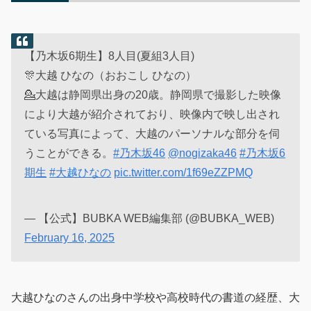
【乃木坂6期生】8人目(夏組3人目)
🎊大越 ひなの（おおこし ひなの）
💁大越は静岡県出身の20歳。静岡県で撮影した映像
により大越が紹介されており、映像内で映し出され
ている写真によって、大越のパーソナルな部分を伺
うことができる。
#乃木坂46
@nogizaka46
#乃木坂6
期生
#大越ひなの
pic.twitter.com/1f69eZZPMQ
— 【公式】BUBKA WEB編集部 (@BUBKA_WEB)
February 16, 2025
大越ひなのさんの出身中学校や高校時代の書道の経歴、大