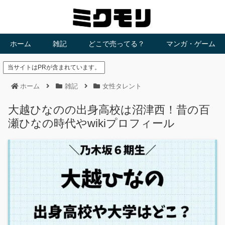
ホーム
雑記
どこで売ってる？
マンガ・ゲーム
当サイトはPRが含まれています。
ホーム
雑記
女性タレント
大越ひなのの出身高校は沼津西！昔の百
瀬ひなの時代やwikiプロフィール