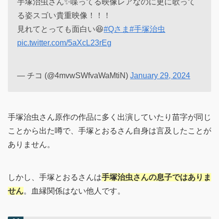
手塚治虫さん✨喋ってる映像レアなのに更に歌って
る姿スゴい貴重映像！！！
見れてとっても面白い😆
#Qさま
#手塚治虫
pic.twitter.com/5aXcL23rEg
— チコ (@4mvwSWfvaWaMtiN)
January 29, 2024
手塚治虫さん原作の作品に多く出演していたり苗字が同じ
ことから出た噂で、手塚とおるさん自身は言及したことが
ありません。
しかし、手塚とおるさんは
手塚治虫さんの息子ではありま
せん
。血縁関係はない他人です。