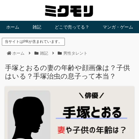
ホーム
雑記
どこで売ってる？
マンガ・ゲーム
当サイトはPRが含まれています。
ホーム
雑記
男性タレント
手塚とおるの妻の年齢や顔画像は？子供
はいる？手塚治虫の息子って本当？