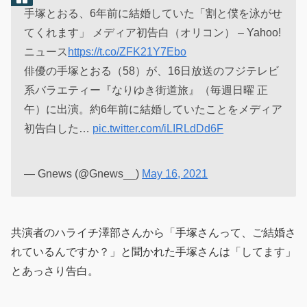
手塚とおる、6年前に結婚していた「割と僕を泳がせ
てくれます」 メディア初告白（オリコン） – Yahoo!
ニュース
https://t.co/ZFK21Y7Ebo
俳優の手塚とおる（58）が、16日放送のフジテレビ
系バラエティー『なりゆき街道旅』（毎週日曜 正
午）に出演。約6年前に結婚していたことをメディア
初告白した…
pic.twitter.com/iLIRLdDd6F
— Gnews (@Gnews__)
May 16, 2021
共演者のハライチ澤部さんから「手塚さんって、ご結婚さ
れているんですか？」と聞かれた手塚さんは「してます」
とあっさり告白。