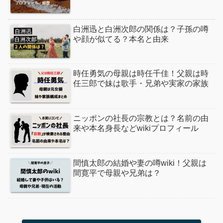
白洲迅と白洲次郎の関係は？子孫の噂
や顔が似てる？本名と由来
時任勇気の母親は時任千佳！父親は時
任三郎で妹は歌手・兄弟や実家の家族
ニッポンの社長の宗教とは？名前の由
来や本名身長などwikiプロフィール
間慎太郎の結婚や妻の噂wiki！父親は
間寛平で母親や兄弟は？