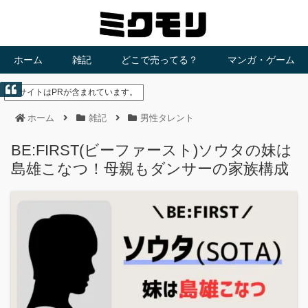
ホーム
雑記
どこで売ってる？
マンガ・ゲーム
当サイトはPRが含まれています。
ホーム
雑記
男性タレント
BE:FIRST(ビーファースト)ソウタの妹は
島雄こなつ！母親もダンサーの家族構成