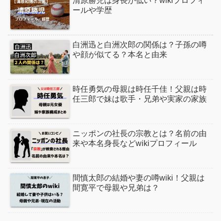
清原勝児は身長が低い？wikiプロフィ
ールや学歴
白洲迅と白洲次郎の関係は？子孫の噂
や顔が似てる？本名と由来
時任勇気の母親は時任千佳！父親は時
任三郎で妹は歌手・兄弟や実家の家族
ニッポンの社長の宗教とは？名前の由
来や本名身長などwikiプロフィール
間慎太郎の結婚や妻の噂wiki！父親は
間寛平で母親や兄弟は？