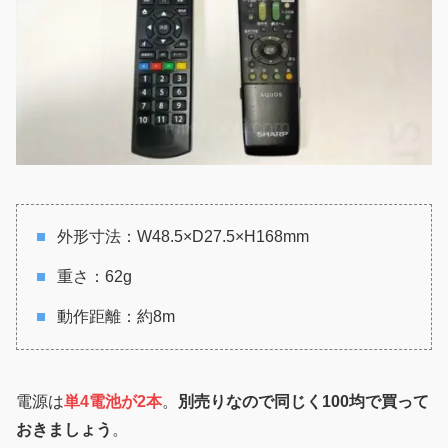
外形寸法：W48.5×D27.5×H168mm
重さ：62g
動作距離：約8m
電源は
単4電池が2本
。
別売りなので同じく100均で買って
おきましょう
。